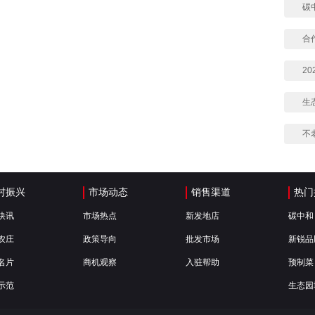
碳
合
2
生
不
村振兴
市场动态
销售渠道
热门
快讯
市场热点
新发地店
碳中和
农庄
政策导向
批发市场
新锐品
名片
商机观察
入驻帮助
预制菜
示范
生态园