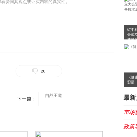
味着赞同其观点或证实内容的真实性。
碳中
会成
放纳
布会
26
《健
盟函
自然王道
最新
下一篇：
市场
政策