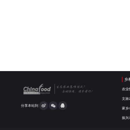
乡
农业
文旅
分享本站到
家乡
振兴