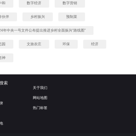
中和
数字经济
数字营销
作伙伴
乡村振兴
预制菜
024年中央一号文件公布提出推进乡村全面振兴“路线图”
态园
文旅农庄
环保
经济
老神
搜索
关于我们
网站地图
牌
热门标签
地