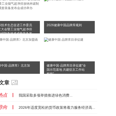
和技术生态促进工作委员
2026健康中国品牌库规则
立大会暨工业烟气超净排
米碳制备技术成套装备发
成功举办
康中国·品牌库》北京加
健康中国·品牌库目录征建"全
国示范基地 共建驻京工作站
枢纽"
文章
热点
丨
我国采取多项举措推进绿色消费...
导向
丨
2026年适度宽松的货币政策将着力服务经济高质量发展...