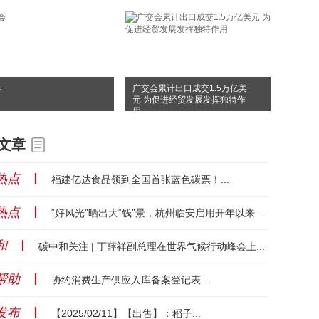
会
广交会累计出口成交1.5万亿美
元 为促进经贸发展发挥独特作
用
文章
热点
丨
福建亿达食品领到全国首张蓝色碳票！...
热点
丨
“好风光”晒出大“钱”景，杭州临安启用开年以来最大光伏项目...
和
丨
碳中和关注 | 丁薛祥副总理在世界气候行动峰会上发言：中国供应了全球50%的风电和80%的光伏设备！全面停止新建境外燃煤电厂！...
帮助
丨
协约消费生产供应入库备案登记表...
发布
丨
【2025/02/11】【出售】：稻子...