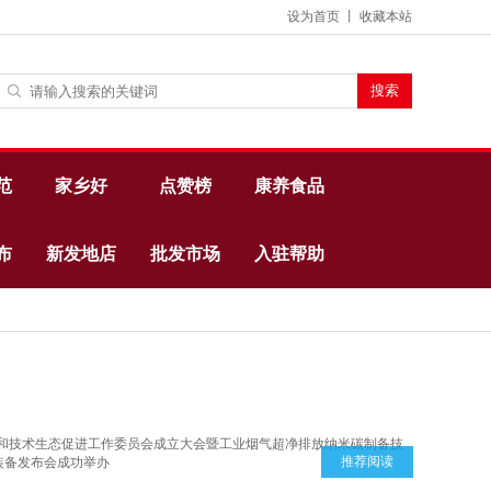
设为首页
丨
收藏本站
范
家乡好
点赞榜
康养食品
布
新发地店
批发市场
入驻帮助
推荐阅读