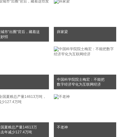
城市“出圈”背后，藏着这
薛家梁
展妙招
中国科学院院士梅宏：不能把
数字经济窄化为互联网经济
国夏粮总产量14613万
不老神
去年减少127.4万吨