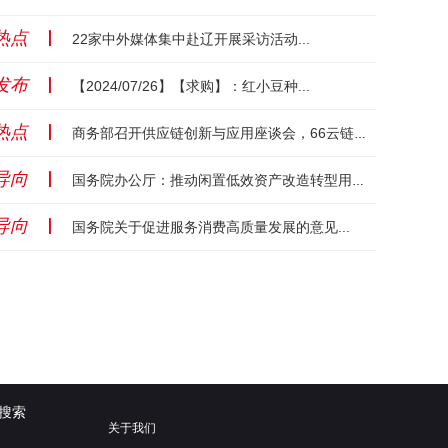
热点
丨
22家中外媒体集中赴辽开展采访活动...
发布
丨
【2024/07/26】【求购】：红小豆种...
热点
丨
商务部召开供应链创新与应用座谈会，66云链受邀发言...
导向
丨
国务院办公厅：推动闲置低效资产改造转型用于康体旅，盘活存量资产！...
导向
丨
国务院关于促进服务消费高质量发展的意见...
搜索
关于我们