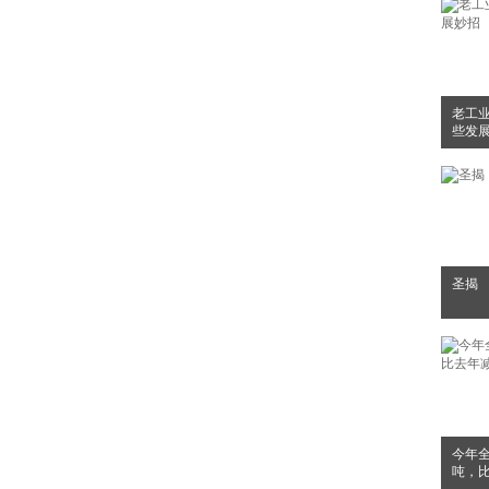
老工业
些发
圣揭
今年全
吨，比