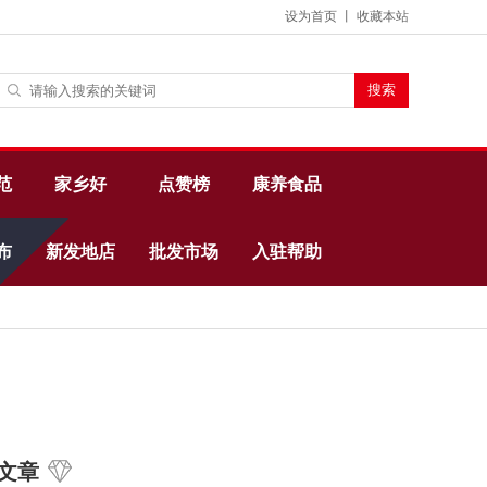
设为首页
丨
收藏本站
范
家乡好
点赞榜
康养食品
布
新发地店
批发市场
入驻帮助
文章