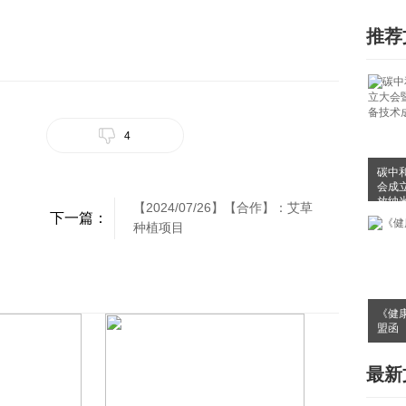
推荐
4
碳中
会成
放纳
【2024/07/26】【合作】：艾草
布会
下一篇：
种植项目
《健
盟函
最新