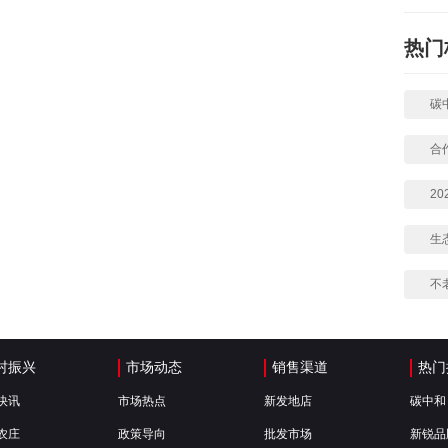
热门
碳
合
2
生
不
村振兴
市场动态
销售渠道
热门
快讯
市场热点
新发地店
碳中和
农庄
政策导向
批发市场
新锐品