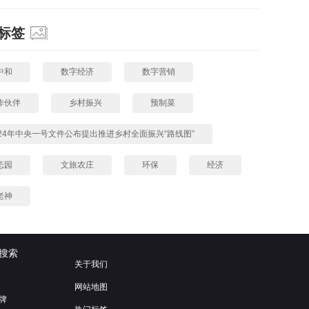
标签
中和
数字经济
数字营销
作伙伴
乡村振兴
预制菜
024年中央一号文件公布提出推进乡村全面振兴“路线图”
态园
文旅农庄
环保
经济
老神
搜索
关于我们
网站地图
牌