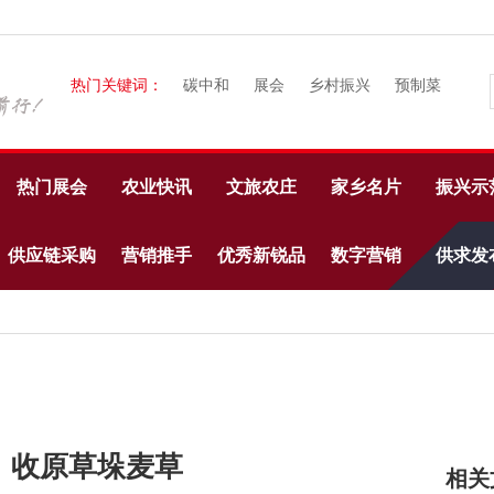
热门关键词：
碳中和
展会
乡村振兴
预制菜
热门展会
农业快讯
文旅农庄
家乡名片
振兴示
供应链采购
营销推手
优秀新锐品
数字营销
供求发
牌
场。收原草垛麦草
相关